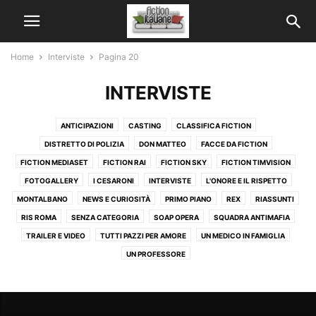
Home
Interviste
Pagina 20
INTERVISTE
ANTICIPAZIONI
CASTING
CLASSIFICA FICTION
DISTRETTO DI POLIZIA
DON MATTEO
FACCE DA FICTION
FICTION MEDIASET
FICTION RAI
FICTION SKY
FICTION TIMVISION
FOTOGALLERY
I CESARONI
INTERVISTE
L'ONORE E IL RISPETTO
MONTALBANO
NEWS E CURIOSITÀ
PRIMO PIANO
REX
RIASSUNTI
RIS ROMA
SENZA CATEGORIA
SOAP OPERA
SQUADRA ANTIMAFIA
TRAILER E VIDEO
TUTTI PAZZI PER AMORE
UN MEDICO IN FAMIGLIA
UN PROFESSORE