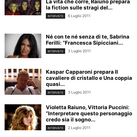
La vita che corre, Raiuno prepara
la fiction sulle stragi del...
6 Luglio 2011
INTERVISTE
Né con te né senza di te, Sabrina
Ferilli: “Francesca Sipicciani...
3 Luglio 2011
INTERVISTE
Kaspar Capparoni prepara Il
cavaliere di cristallo e Una coppia
quasi...
3 Luglio 2011
INTERVISTE
Violetta Raiuno, Vittoria Puccini:
“Interpretare questo personaggio
credo sia il sogno...
2 Luglio 2011
INTERVISTE