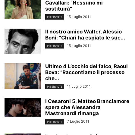
Cavallari: “Nessuno mi
sostituirà”
15 Luglio 2011
INTERVISTE
Il nostro amico Walter, Alessio
Boni: “Chiari ha espiato le sue...
15 Luglio 2011
INTERVISTE
Ultimo 4 L’occhio del falco, Raoul
Bova: “Raccontiamo il processo
che...
11 Luglio 2011
INTERVISTE
I Cesaroni 5, Matteo Branciamore
spera che Alessandra
Mastronardi rimanga
7 Luglio 2011
INTERVISTE