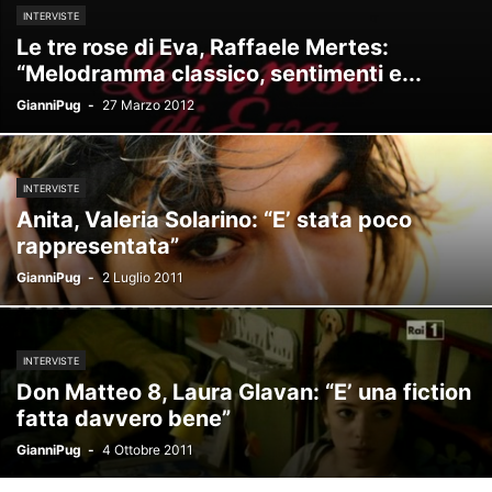
INTERVISTE
Le tre rose di Eva, Raffaele Mertes:
“Melodramma classico, sentimenti e...
GianniPug
-
27 Marzo 2012
INTERVISTE
Anita, Valeria Solarino: “E’ stata poco
rappresentata”
GianniPug
-
2 Luglio 2011
INTERVISTE
Don Matteo 8, Laura Glavan: “E’ una fiction
fatta davvero bene”
GianniPug
-
4 Ottobre 2011