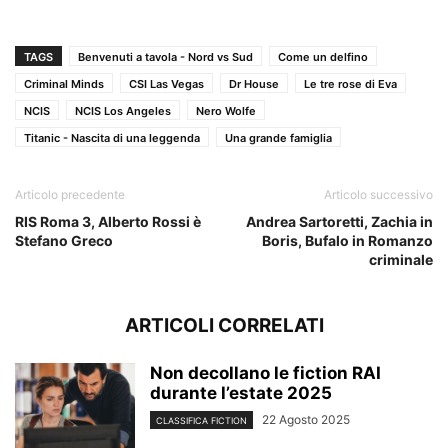
TAGS
Benvenuti a tavola - Nord vs Sud
Come un delfino
Criminal Minds
CSI Las Vegas
Dr House
Le tre rose di Eva
NCIS
NCIS Los Angeles
Nero Wolfe
Titanic - Nascita di una leggenda
Una grande famiglia
Articolo precedente
Articolo successivo
RIS Roma 3, Alberto Rossi è
Andrea Sartoretti, Zachia in
Stefano Greco
Boris, Bufalo in Romanzo
criminale
ARTICOLI CORRELATI
Non decollano le fiction RAI
durante l’estate 2025
22 Agosto 2025
CLASSIFICA FICTION