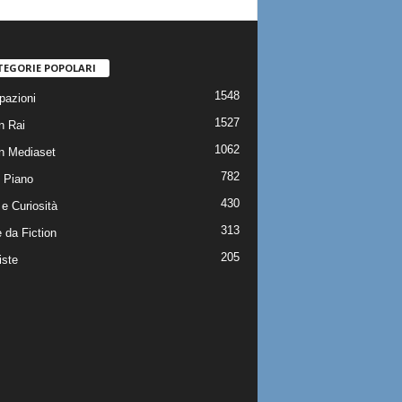
TEGORIE POPOLARI
1548
pazioni
1527
n Rai
1062
on Mediaset
782
 Piano
430
e Curiosità
313
 da Fiction
205
iste