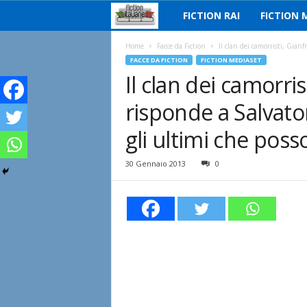
FICTION RAI
FICTION 
F
i
Home
Facce da Fiction
Il clan dei camorristi, Gianf
FACCE DA FICTION
FICTION MEDIASET
Il clan dei camorri
c
risponde a Salvator
t
gli ultimi che poss
i
30 Gennaio 2013
0
o
n
I
t
a