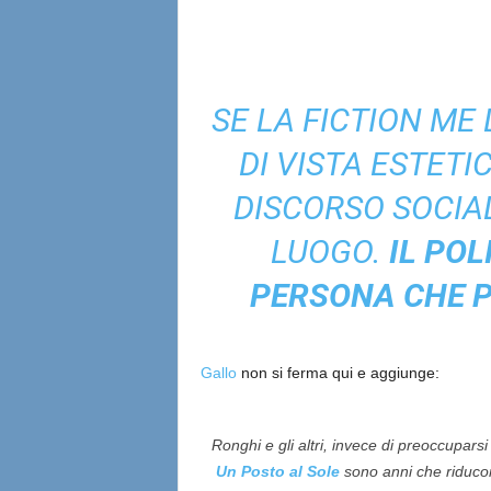
SE LA FICTION ME
DI VISTA ESTETI
DISCORSO SOCIAL
LUOGO.
IL POL
PERSONA CHE P
Gallo
non si ferma qui e aggiunge:
Ronghi e gli altri, invece di preoccupars
Un Posto al Sole
sono anni che riducon