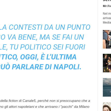
Mr.Fi
Nel mo
arriva
Medias
 LA CONTESTI DA UN PUNTO
CO VA BENE, MA SE FAI UN
E, TU POLITICO SEI FUORI
ITICO, OGGI, È L’ULTIMA
UÒ PARLARE DI NAPOLI.
i della fiction di Canale5, perché non si preoccupano che a
o gli attori napoletani e che arrivano i “pacchi” da Milano