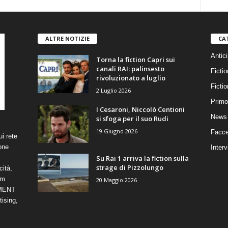
ALTRE NOTIZIE
CA
Antici
Torna la fiction Capri sui
canali RAI: palinsesto
Fictio
rivoluzionato a luglio
Ficti
2 Luglio 2026
Primo
I Cesaroni, Niccolò Centioni
News 
si sfoga per il suo Rudi
19 Giugno 2026
Facce
i rete
one
Interv
Su Rai 1 arriva la fiction sulla
strage di Pizzolungo
cità,
om
20 Maggio 2026
NMENT
ising,