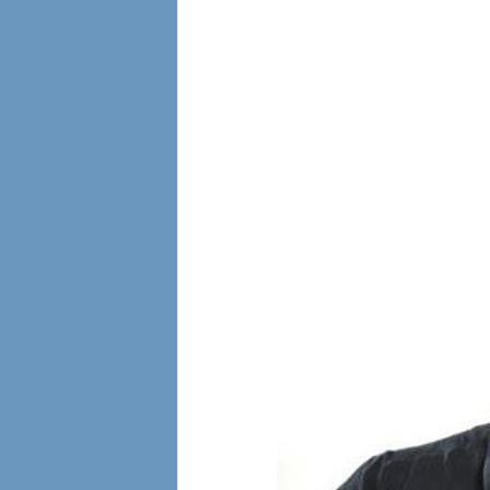
l
i
a
n
e