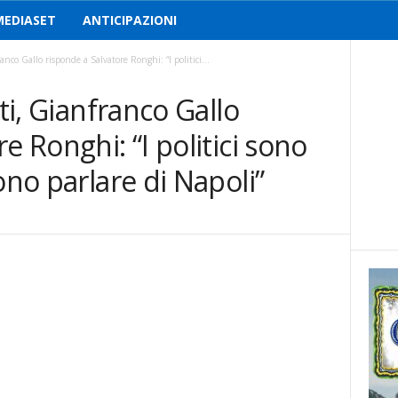
MEDIASET
ANTICIPAZIONI
ranco Gallo risponde a Salvatore Ronghi: “I politici...
sti, Gianfranco Gallo
e Ronghi: “I politici sono
ono parlare di Napoli”