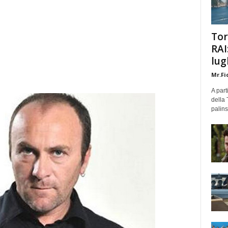
Tor
RAI
lug
Mr.Fi
A part
della 
palins