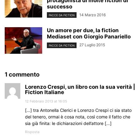
protagonista di molte fiction di
successo
14 Marzo 2016
FACCE DA FICTION
Un amore per due, la fiction
Mediaset con Giorgio Panariello
27 Luglio 2015
FACCE DA FICTION
1 commento
Lorenzo Crespi, un libro con la sua verità |
Fiction Italiane
12 Febbraio 2013 at 16:05
[…] tra Antonella Clerici e Lorenzo Crespi ci sia stato
del tenero, ormai è cosa nota, così come il fatto che
sia già finita: le dichiarazioni dell’attore […]
Risposta