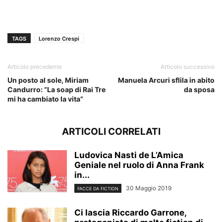
TAGS
Lorenzo Crespi
Articolo precedente
Articolo successivo
Un posto al sole, Miriam
Manuela Arcuri sflila in abito
Candurro: “La soap di Rai Tre
da sposa
mi ha cambiato la vita”
ARTICOLI CORRELATI
Ludovica Nasti de L’Amica
Geniale nel ruolo di Anna Frank
in...
30 Maggio 2019
FACCE DA FICTION
Ci lascia Riccardo Garrone,