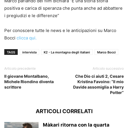
Marco parlando del film dichiara “È una storia storia
positiva e carica di speranza che punta anche ad abbattere
i pregiudizi e le differenze”
Per conoscere tutte le news e le anticipazioni su Marco
Bocci
clicca qui.
TAGS
intervista
K2 - La montagna degli italiani
Marco Bocci
Articolo precedente
Articolo successivo
Il giovane Montalbano,
Che Dio ci aiuti 2, Cesare
Michele Riondino diventa
Kristina Favoino: “Il mio
scrittore
Davide assomiglia a Harry
Potter”
ARTICOLI CORRELATI
Màkari ritorna con la quarta