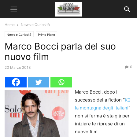
Home
News e Curiosità
News e Curiosità
Primo Piano
Marco Bocci parla del suo
nuovo film
0
23 Marzo 2013
Marco Bocci, dopo il
successo della fiction “
K2
la montagna degli italiani
”
non si ferma è sta già per
iniziare le riprese di un
nuovo film.