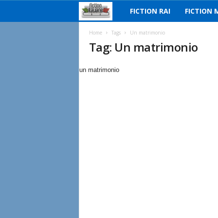
FICTION RAI
FICTION 
F
i
Home
Tags
Un matrimonio
Tag: Un matrimonio
c
un matrimonio
t
i
o
n
I
t
a