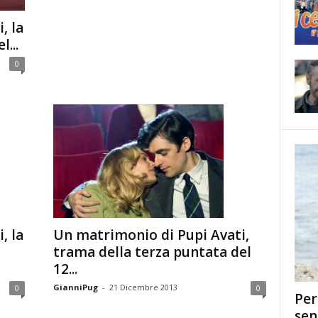
, la
...
0
, la
Un matrimonio di Pupi Avati,
trama della terza puntata del
12...
GianniPug
-
21 Dicembre 2013
0
0
Per
sen