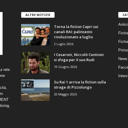
ALTRE NOTIZIE
CA
Antici
Torna la fiction Capri sui
canali RAI: palinsesto
Fictio
rivoluzionato a luglio
Ficti
2 Luglio 2026
Primo
I Cesaroni, Niccolò Centioni
News 
si sfoga per il suo Rudi
19 Giugno 2026
Facce
i rete
one
Interv
Su Rai 1 arriva la fiction sulla
strage di Pizzolungo
cità,
om
20 Maggio 2026
NMENT
ising,