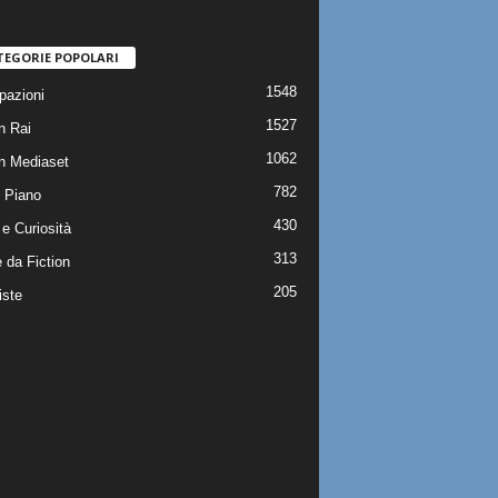
TEGORIE POPOLARI
1548
pazioni
1527
n Rai
1062
on Mediaset
782
 Piano
430
e Curiosità
313
 da Fiction
205
iste