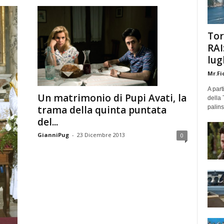
Tor
RAI
lug
Mr.Fi
A part
Un matrimonio di Pupi Avati, la
della 
trama della quinta puntata
palins
del...
GianniPug
-
23 Dicembre 2013
0