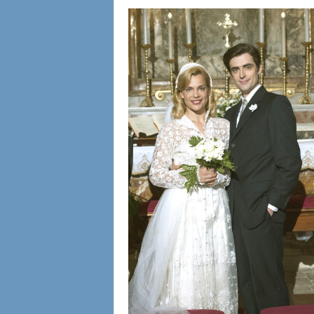
l
i
a
n
e