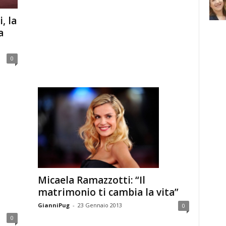
, la
a
0
Micaela Ramazzotti: “Il
matrimonio ti cambia la vita”
GianniPug
-
23 Gennaio 2013
0
0