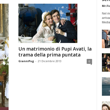
Mr.Fi
Nel mo
arriva
Medias
Un matrimonio di Pupi Avati, la
trama della prima puntata
GianniPug
-
21 Dicembre 2013
0