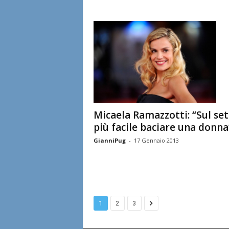
Micaela Ramazzotti: “Sul set
più facile baciare una donna
GianniPug
-
17 Gennaio 2013
1
2
3