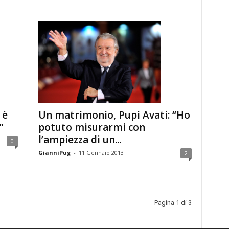
 è
Un matrimonio, Pupi Avati: “Ho
”
potuto misurarmi con
l’ampiezza di un...
0
GianniPug
-
11 Gennaio 2013
2
Pagina 1 di 3