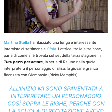
Martina Stella
ha rilasciato una lunga e interessante
intervista al settimanale
Gioia
. L’attrice, tra le altre cose,
parla di come si è trovata sul set della terza stagione in
Tutti pazzi per amore
, la serie di Raiuno nella quale
interpreterà il personaggio di Elisa, la giovane grafica
fidanzata con Giampaolo (Ricky Memphis):
ALL’INIZIO MI SONO SPAVENTATA A
INTERPRETARE UN PERSONAGGIO
COSÌ SOPRA LE RIGHE, PERCHÉ CON
LA SCUOLA DI RECITAZIONE AVEVO