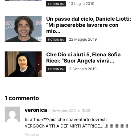
13 Luglio 2019
FICTION RAI
Un passo dal cielo, Daniele Liotti:
“Mi piacerebbe lavorare con
mio...
22 Maggio 2019
FICTION RAI
Che Dio ci aiuti 5, Elena Sofia
Ricci: “Suor Angela vivrà...
3 Gennaio 2019
FICTION RAI
1 commento
veronica
4 Novembre 2011 at 15:25
tu attrice???piu’ che spaventarti dovresti
VERGOGNARTI A DEFINIRTI ATTRICE…..!!!!!!!!!!!!!!!!!!
Risposta