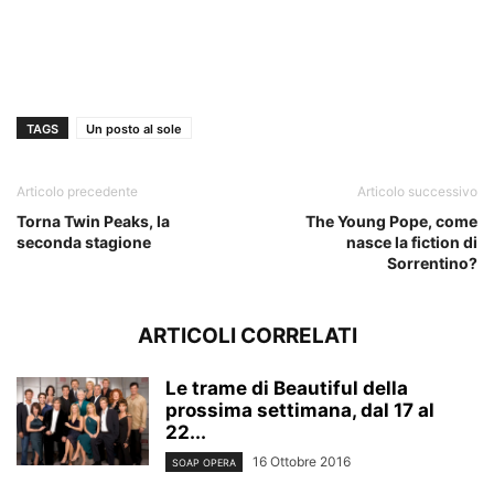
TAGS
Un posto al sole
Articolo precedente
Articolo successivo
Torna Twin Peaks, la
The Young Pope, come
seconda stagione
nasce la fiction di
Sorrentino?
ARTICOLI CORRELATI
Le trame di Beautiful della
prossima settimana, dal 17 al
22...
16 Ottobre 2016
SOAP OPERA