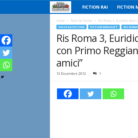
FICTION RAI
FICTION 
F
i
Home
Facce da Fiction
Ris Roma 3, Euridice Axen sm
FACCE DA FICTION
FICTION MEDIASET
RIS ROMA
Ris Roma 3, Euridic
c
con Primo Reggiani
t
amici”
i
13 Dicembre 2012
1
o
n
I
t
a