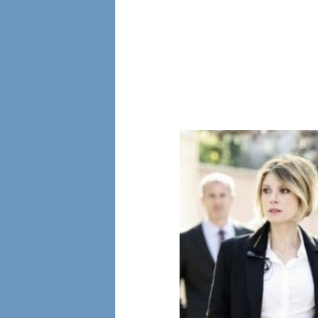
l
i
a
n
e