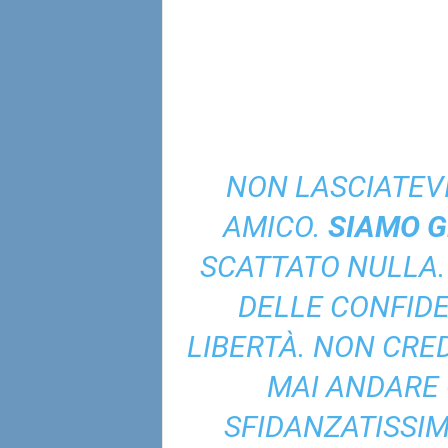
NON LASCIATEVI
AMICO.
SIAMO G
SCATTATO NULLA. 
DELLE CONFIDE
LIBERTÀ. NON CRED
MAI ANDARE 
SFIDANZATISSIM