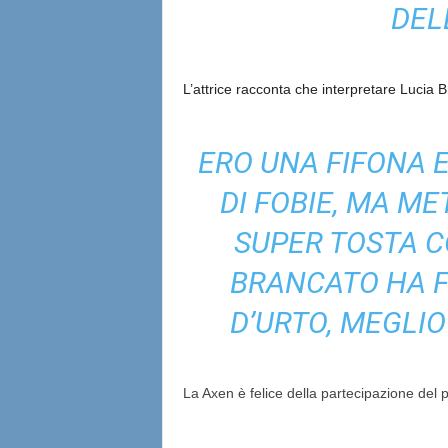
DEL
L’attrice racconta che interpretare Lucia B
ERO UNA FIFONA 
DI FOBIE, MA ME
SUPER TOSTA C
BRANCATO HA F
D’URTO, MEGLIO 
La Axen è felice della partecipazione del 