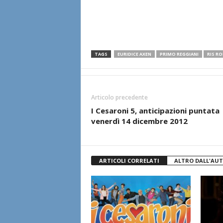
TAGS
EURIDICE AXEN
PRIMO REGGIANI
RIS RO
Articolo precedente
I Cesaroni 5, anticipazioni puntata
venerdì 14 dicembre 2012
ARTICOLI CORRELATI
ALTRO DALL'AU