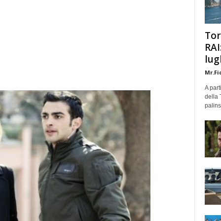
Tor
RAI
lug
Mr.Fi
A part
della 
palins