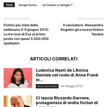
TAGS
Giorgia Surina
Un medico in famiglia 7
Articolo precedente
Articolo successivo
Fiction più viste della
Il cacciatore: Alessandro
settimana 3-9 giugno 2012:
Angelini gira nuova fiction
Le tre rose di Eva al primo
Taodue
posto con quasi 5.500.000
spettatori
ARTICOLI CORRELATI
Ludovica Nasti de L’Amica
Geniale nel ruolo di Anna Frank
in...
30 Maggio 2019
FACCE DA FICTION
Ci lascia Riccardo Garrone,
protagonista di molte fiction di