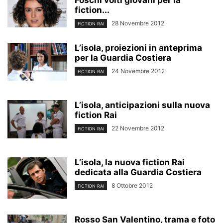
Foschi volti giovani per la
fiction...
28 Novembre 2012
FICTION RAI
L’isola, proiezioni in anteprima
per la Guardia Costiera
24 Novembre 2012
FICTION RAI
L’isola, anticipazioni sulla nuova
fiction Rai
22 Novembre 2012
FICTION RAI
L’isola, la nuova fiction Rai
dedicata alla Guardia Costiera
8 Ottobre 2012
FICTION RAI
Rosso San Valentino, trama e foto