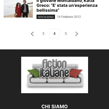
Il giovane Montalbano, Katia
Greco: “E’ stata un’esperienza
bellissima”
14 Febbraio 2012
MONTALBANO
3
4
5
CHI SIAMO