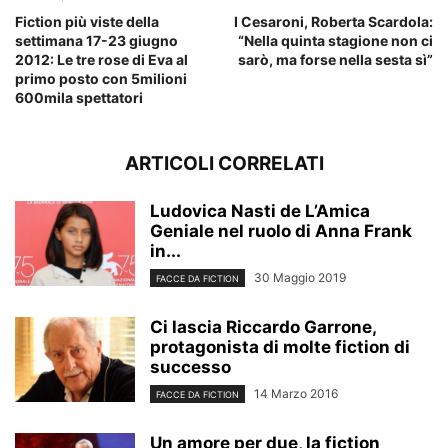
Fiction più viste della
I Cesaroni, Roberta Scardola:
settimana 17-23 giugno
“Nella quinta stagione non ci
2012: Le tre rose di Eva al
sarò, ma forse nella sesta sì”
primo posto con 5milioni
600mila spettatori
ARTICOLI CORRELATI
Ludovica Nasti de L’Amica
Geniale nel ruolo di Anna Frank
in...
30 Maggio 2019
FACCE DA FICTION
Ci lascia Riccardo Garrone,
protagonista di molte fiction di
successo
14 Marzo 2016
FACCE DA FICTION
Un amore per due, la fiction