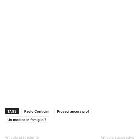
TAGS
Paolo Conticini
Provaci ancora prof
Un medico in famiglia 7
Articolo precedente
Articolo successivo