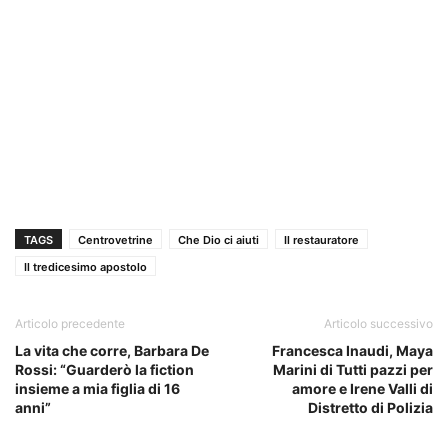
TAGS
Centrovetrine
Che Dio ci aiuti
Il restauratore
Il tredicesimo apostolo
Articolo precedente
Articolo successivo
La vita che corre, Barbara De
Francesca Inaudi, Maya
Rossi: “Guarderò la fiction
Marini di Tutti pazzi per
insieme a mia figlia di 16
amore e Irene Valli di
anni”
Distretto di Polizia