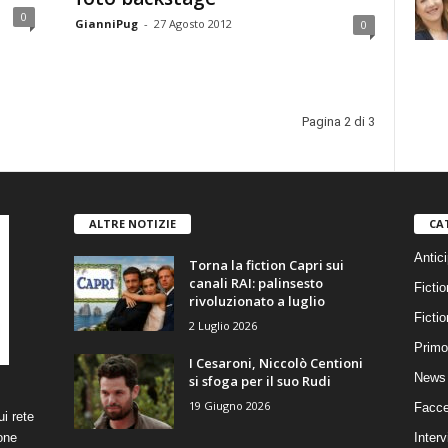
0
GianniPug
-
27 Agosto 2012
0
Pagina 2 di 3
ALTRE NOTIZIE
CA
Antici
Torna la fiction Capri sui
canali RAI: palinsesto
Fictio
rivoluzionato a luglio
Ficti
2 Luglio 2026
Primo
I Cesaroni, Niccolò Centioni
News 
si sfoga per il suo Rudi
19 Giugno 2026
Facce
i rete
one
Interv