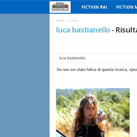
FICTION RAI
FICTION 
F
i
Home
Cerca
luca bastianello
-
Risult
c
t
i
Se non sei stato felice di questa ricerca, ripr
o
n
I
t
a