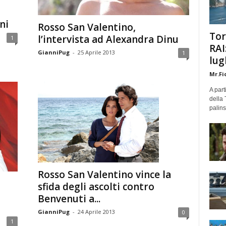
ni
Rosso San Valentino,
Tor
l’intervista ad Alexandra Dinu
1
RAI
GianniPug
-
25 Aprile 2013
1
lug
Mr.Fi
A part
della 
palins
Rosso San Valentino vince la
sfida degli ascolti contro
Benvenuti a...
GianniPug
-
24 Aprile 2013
0
1