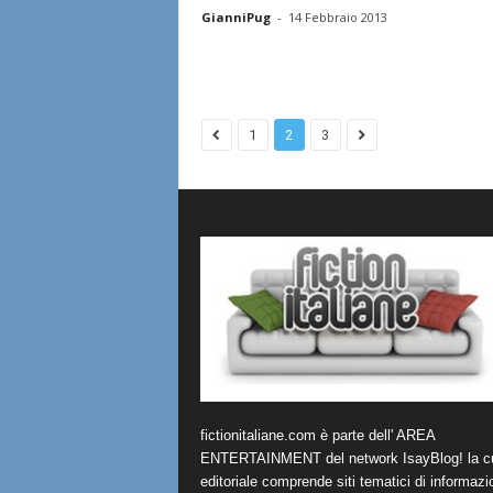
GianniPug
-
14 Febbraio 2013
1
2
3
fictionitaliane.com è parte dell' AREA
ENTERTAINMENT del network IsayBlog! la cu
editoriale comprende siti tematici di informazi