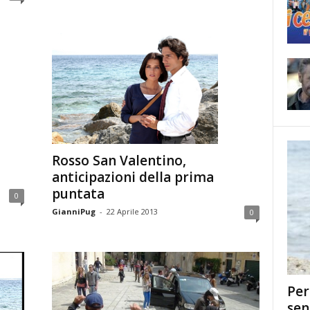
Rosso San Valentino,
anticipazioni della prima
puntata
0
GianniPug
-
22 Aprile 2013
0
Per
sen