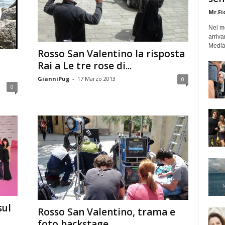
Mr.Fi
Nel mo
arriva
Medias
Rosso San Valentino la risposta
Rai a Le tre rose di...
GianniPug
-
17 Marzo 2013
0
0
sul
Rosso San Valentino, trama e
foto backstage