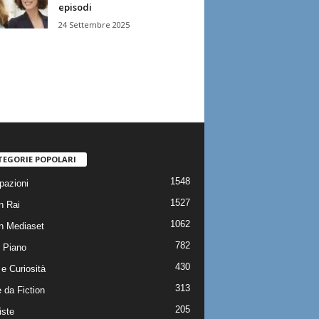
episodi
24 Settembre 2025
TEGORIE POPOLARI
1548
pazioni
1527
n Rai
1062
on Mediaset
782
 Piano
430
e Curiosità
313
 da Fiction
205
iste