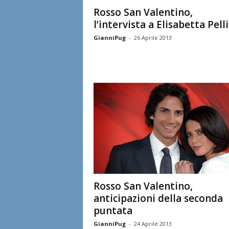
l
Rosso San Valentino,
l’intervista a Elisabetta Pelli
i
GianniPug
-
26 Aprile 2013
a
n
e
Rosso San Valentino,
anticipazioni della seconda
puntata
GianniPug
-
24 Aprile 2013